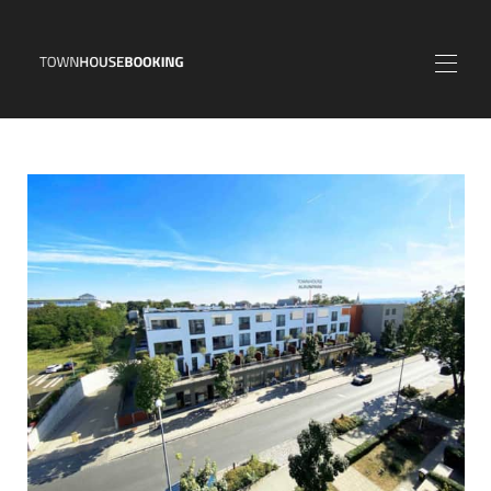
⌂
INFO
MAP
FOTOS
PREISE
KALENDER
KONTAKT
AGB