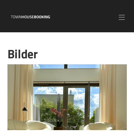
⌂
Bilder
INFO
MAP
FOTOS
PREISE
KALENDER
KONTAKT
AGB