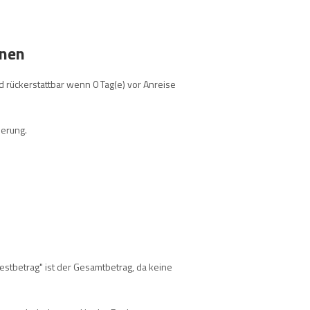
onen
 rückerstattbar wenn 0 Tag(e) vor Anreise
ierung.
estbetrag" ist der Gesamtbetrag, da keine